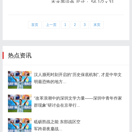
本水墨设色 尺寸： 56 1/2 x 31
种技法，使得辟邪形象栩栩如
臣的入室弟子。善书画，尤精篆
3/4 英寸（143.5 x 80.6 厘米）
生。辟邪双目圆睁，张口...
刻。少时即追摹秦汉印作，后直
王素（1794—1877），字小
接取法邓石如，得其神髓，又综
首页
上一页
1
2
3
末页
梅，晚号逊之，甘泉（今江苏扬
合自己的学识，发展完善了“邓
州）人。幼拜师鲍芥田，又多临
派”篆刻艺术，在明清流派篆刻史
华岩，凡人物、花鸟、走兽、虫
上具有举足轻重的地位。吴昌硕
鱼，无不入妙。道光初与魏小
热点资讯
评曰：“让翁平生固服膺...
眠、王应祥并驾。自悔书拙，每
晨必临数百字，至老无间。 咸丰
汉人濒死时刻开启的“历史保底机制”, 才是中华文
三年（1853）太平天国克扬州，
明最恐怖的地方...
迁邵伯，又迁郭村，逾年返扬。
有请画南北斗星君像，乃诣蕃厘
“改革浪潮中的深圳文学力量——深圳中青年作家
观图其塑像为稿本，其虚心若
群现象”研讨会在京举行...
此。篆刻效法汉印，为画名所
掩。...
砥砺胜战之能 东部战区空
军跨昼夜鏖战...