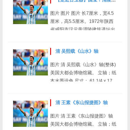
1710 ）清代钱塘（今杭州）
人。崇祯十二年（一六三九）举
图片 图片 图片 长7厘米，宽4.5
人。清初官甘肃同谷知县，有政
厘米，高5.5厘米。1972年陕西
声。以建少陵七歌堂被诬。吴山
省咸阳市汉元帝渭陵建筑遗址出
涛，这位名不见经传的画家，生
土，现藏咸阳市博物院。拍摄于
活在明朝末年和清朝更替时期。
南京博物院“玉润中华---中国玉器
在这个时期，隐居的形象尤为深
清 吴熙载《山水》轴
的万年史诗图卷”特展。 图片 图
刻，因为人们经历了王朝覆灭和
片 图片 西汉圆雕大玉辟邪，作
图片 清 吴熙载《山水》轴(整体)
重建的痛苦。这些渔船停泊在水
为渭陵六珍之一，具有极高的历
美国大都会博物馆藏。 立轴；纸
边，只有飞过的鸟儿才能看到它
史、艺术和科学价值。 材质与色
本水墨设色 尺寸： 61 1/4 x 17
们，它们象征着对世俗烦恼的解
泽：该玉辟邪采用新疆和田白玉
3/16 英寸（155.6 x 43.7 厘米）
脱。p...
籽料制成，玉质晶莹，局部可能
吴熙载（1799年-1870年），原
泛有桔红色或灰黑色晕斑，甚至
清 王素《东山报捷图》轴
名廷扬，字熙载，后以字行，改
沾有少量朱砂，增添了其神秘色
字让之，亦作攘之，号让翁、晚
图片 清 王素《东山报捷图》轴
彩。 雕刻技法：运用了圆雕、高
学居士、方竹丈人等。江苏仪征
美国大都会博物馆藏。 立轴；纸
浮雕、阴线刻以及镂空透雕等多
人。清代篆刻家、书法家。包世