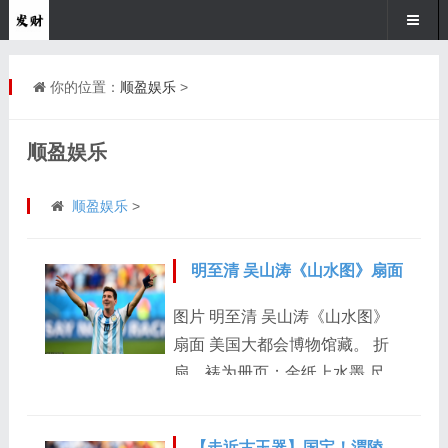
你的位置：
顺盈娱乐
>
顺盈娱乐
顺盈娱乐
>
明至清 吴山涛《山水图》扇面
图片 明至清 吴山涛《山水图》
扇面 美国大都会博物馆藏。 折
扇，裱为册页；金纸上水墨 尺
寸： 6 1/4 x 18 5/8 英寸（15.9 x
47.3 厘米） 吴山涛，（1624-
【走近古玉器】国宝！渭陵六珍之一的西汉圆雕大玉辟邪（高清微距）